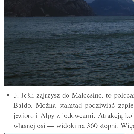
3. Jeśli zajrzysz do Malcesine, to pole
Baldo. Można stamtąd podziwiać zapie
jezioro i Alpy z lodowcami. Atrakcją kole
własnej osi — widoki na 360 stopni. Wię