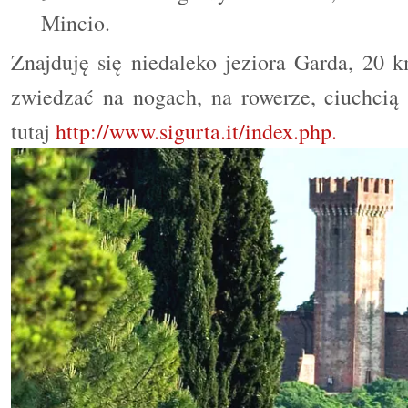
Mincio.
Znajduję się niedaleko jeziora Garda, 20 
zwiedzać na nogach, na rowerze, ciuchci
tutaj
http://www.sigurta.it/index.php.