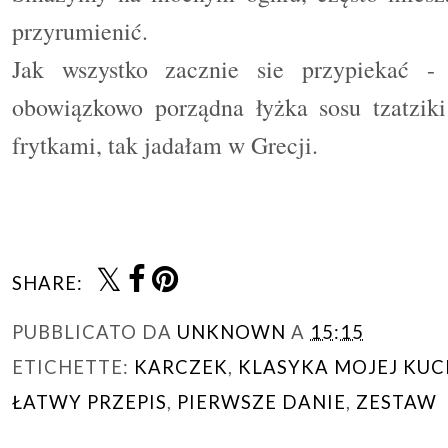
przyrumienić.
Jak wszystko zacznie sie przypieka
ć
- w
obowi
ą
zkowo porz
ą
dna ły
ż
ka sosu tzatzik
frytkami, tak jadałam w Grecji.
SHARE:
PUBBLICATO DA
UNKNOWN
A
15:15
ETICHETTE:
KARCZEK
,
KLASYKA MOJEJ KUC
ŁATWY PRZEPIS
,
PIERWSZE DANIE
,
ZESTAW