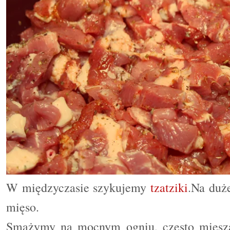
W międzyczasie szykujemy
tzatziki
.
Na duże
mięso.
Smażymy na mocnym ogniu, często mieszają