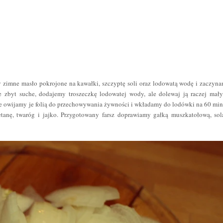
 zimne masło pokrojone na kawałki, szczyptę soli oraz lodowatą wodę i zaczyn
e zbyt suche, dodajemy troszeczkę lodowatej wody, ale dolewaj ją raczej mał
nnie owijamy je folią do przechowywania żywności i wkładamy do lodówki na 60 min
nę, twaróg i jajko. Przygotowany farsz doprawiamy gałką muszkatołową, sol