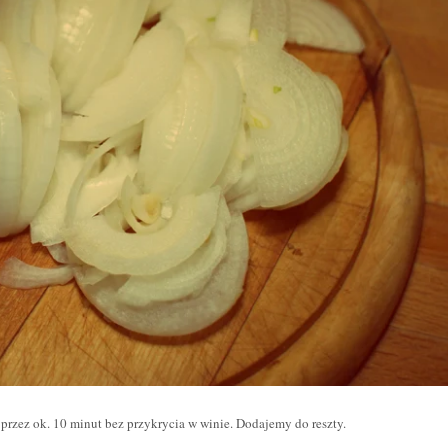
rzez ok. 10 minut bez przykrycia w winie. Dodajemy do reszty.