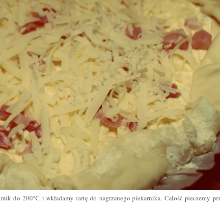
rnik do 200°C i wkładamy tartę do nagrzanego piekarnika. Całość pieczemy pr