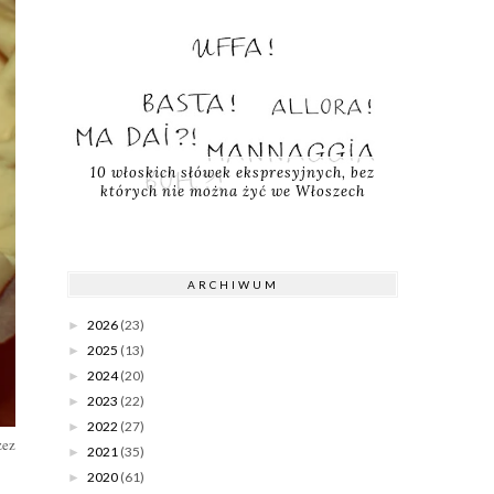
10 włoskich słówek ekspresyjnych, bez
których nie można żyć we Włoszech
ARCHIWUM
2026
(23)
►
2025
(13)
►
2024
(20)
►
2023
(22)
►
2022
(27)
►
zez
2021
(35)
►
2020
(61)
►