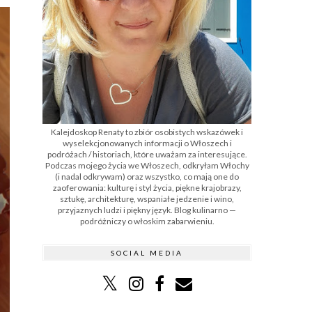
Kalejdoskop Renaty to zbiór osobistych wskazówek i
wyselekcjonowanych informacji o Włoszech i
podróżach / historiach, które uważam za interesujące.
Podczas mojego życia we Włoszech, odkryłam Włochy
(i nadal odkrywam) oraz wszystko, co mają one do
zaoferowania: kulturę i styl życia, piękne krajobrazy,
sztukę, architekturę, wspaniałe jedzenie i wino,
przyjaznych ludzi i piękny język. Blog kulinarno —
podróżniczy o włoskim zabarwieniu.
SOCIAL MEDIA