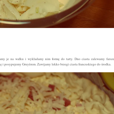
amy je na wałku i wykładamy nim formę do tarty. Dno ciasta zalewamy farsz
 i posypujemy Gruyèrem. Zawijamy lekko brzegi ciasta francuskiego do środka.