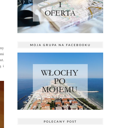
MOJA GRUPA NA FACEBOOKU
amy
ymi
ut.
ą i
POLECANY POST