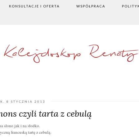
KONSULTACJE I OFERTA
WSPÓŁPRACA
POLITY
Kalejdoskop Renaty
K, 8 STYCZNIA 2013
ons czyli tarta z cebulą
 słono jak i na słodko.
czną francuską tartę z cebulą.