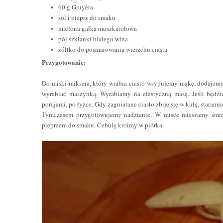
60 g Gruyèr
a
s
ól
i
pieprz
do smaku
mielona
gałka muszkatołowa
pól szklanki białego wina
żółtko
do
posmarowania wierzchu ciasta
Przygotowanie:
Do miski miksera, który wrabia ciasto wsypujemy mąkę, dodajemy
wyrabiać maszynką. Wyrabiamy na elastyczną masę. Jeśli będzi
porcjami, po łyżce. Gdy zagniatane ciasto zbije się w kulę, stara
Tymczasem przygotowujemy nadzienie. W misce mieszamy śmieta
pieprzem do smaku. Cebulę kroimy w piórka.