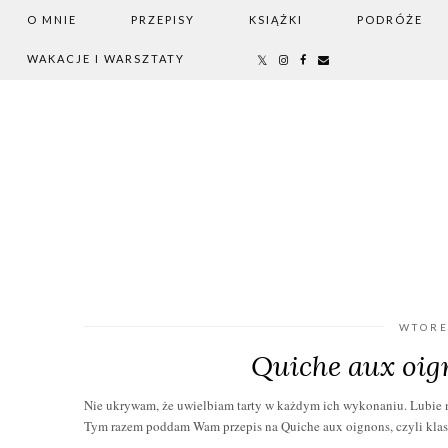
O MNIE
PRZEPISY
KSIĄŻKI
PODRÓŻE
WAKACJE I WARSZTATY
WTORE
Quiche aux oign
Nie ukrywam, że uwielbiam tarty w każdym ich wykonaniu. Lubie na
Tym razem poddam Wam przepis na Quiche aux oignons, czyli klasy