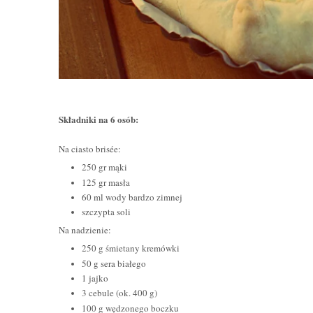
Składniki na 6 osób:
Na ciasto brisée:
250 gr mąki
125 gr masła
60 ml wody bardzo zimnej
szczypta soli
Na nadzienie:
250 g śmietany kremówki
50 g sera
białego
1 jajko
3 cebule (ok. 400 g)
100 g wędzonego boczku