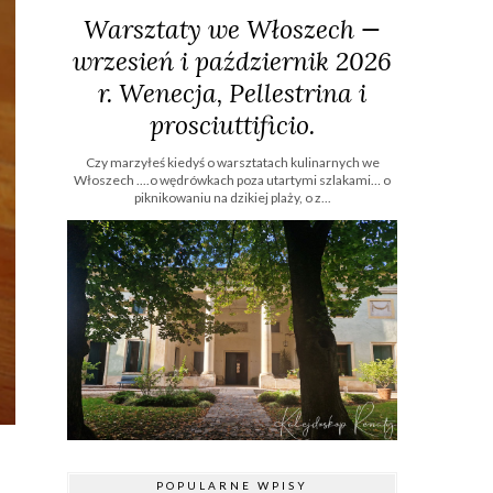
Warsztaty we Włoszech —
wrzesień i październik 2026
r. Wenecja, Pellestrina i
prosciuttificio.
Czy marzyłeś kiedyś o warsztatach kulinarnych we
Włoszech ....o wędrówkach poza utartymi szlakami… o
piknikowaniu na dzikiej plaży, o z...
POPULARNE WPISY