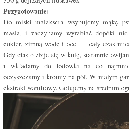
Przygotowanie:
Do miski malaksera wsypujemy mąkę ps
masł
a
, i zaczynamy wyrabiać dopóki nie
cukier, zimną wodę i ocet
cały czas mie
—
Gdy ciasto zbije się w kulę, starannie owij
i wkładamy do lodówki na co najmnie
oczyszczamy i kroimy na pół. W małym gar
ekstrakt waniliowy. Gotujemy na średnim ogn