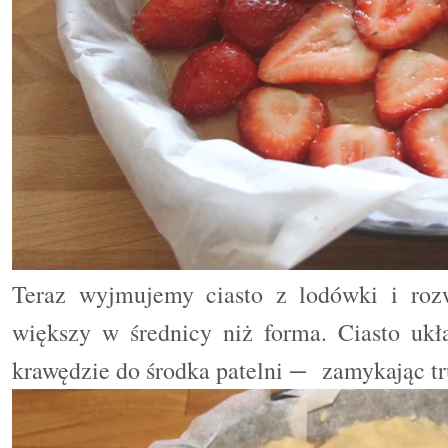
Teraz wyjmujemy ciasto z lodówki i roz
większy w średnicy niż forma. Ciasto ukł
krawędzie do środka patelni
zamykając tr
—