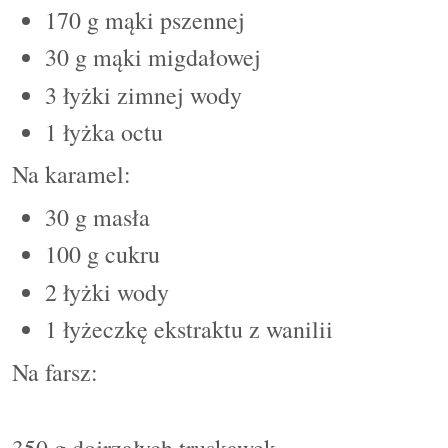
170 g mąki pszennej
30 g mąki migdałowej
3 łyżki zimnej wody
1 łyżka octu
Na karamel:
30 g masła
100 g cukru
2 łyżki wody
1 łyżeczkę ekstraktu z wanilii
Na farsz:
350 g dojrzałych truskawek