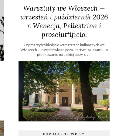
Warsztaty we Włoszech —
wrzesień i październik 2026
r. Wenecja, Pellestrina i
prosciuttificio.
Czy marzyłeś kiedyś o warsztatach kulinarnych we
Włoszech ....o wędrówkach poza utartymi szlakami… o
piknikowaniu na dzikiej plaży, o z...
POPULARNE WPISY