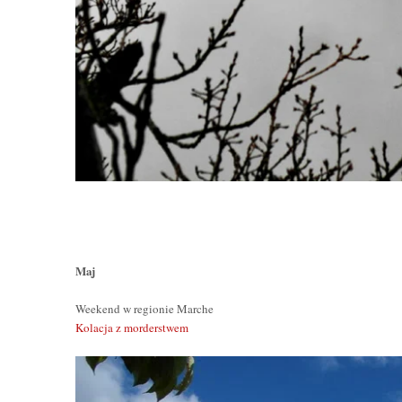
Maj
Weekend w regionie Marche
Kolacja z morderstwem