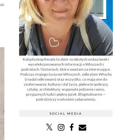
ale
Kalejdoskop Renaty to zbiór osobistych wskazówek i
wyselekcjonowanych informacji o Włoszech i
podróżach / historiach, które uważam za interesujące.
Podczas mojego życia we Włoszech, odkryłam Włochy
(i nadal odkrywam) oraz wszystko, co mają one do
zaoferowania: kulturę i styl życia, piękne krajobrazy,
sztukę, architekturę, wspaniałe jedzenie i wino,
przyjaznych ludzi i piękny język. Blog kulinarno —
podróżniczy o włoskim zabarwieniu.
SOCIAL MEDIA