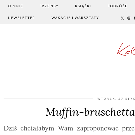
O MNIE
PRZEPISY
KSIĄŻKI
PODRÓŻE
NEWSLETTER
WAKACJE I WARSZTATY
Ka
WTOREK, 27 STY
Muffin-bruschett
Dziś chciałabym Wam zaproponowac przepy