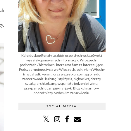
ych
zy,
Kalejdoskop Renaty to zbiór osobistych wskazówek i
wyselekcjonowanych informacji o Włoszech i
podróżach / historiach, które uważam za interesujące.
Podczas mojego życia we Włoszech, odkryłam Włochy
(i nadal odkrywam) oraz wszystko, co mają one do
zaoferowania: kulturę i styl życia, piękne krajobrazy,
sztukę, architekturę, wspaniałe jedzenie i wino,
przyjaznych ludzi i piękny język. Blog kulinarno —
podróżniczy o włoskim zabarwieniu.
SOCIAL MEDIA