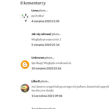
6 komentarzy
Lena
pisze...
pychotka!
4 sierpnia 2020 21:03
Jak się całować
pisze...
Wygląda przepysznie ;)
5 sierpnia 2020 22:16
Unknown
pisze...
Spróbuję!Wygląda smakowicie.
10 sierpnia 2020 23:26
Lilka B
pisze...
Już dawno czegoś tak pysznego nie jadłam.Zawartość papryki 
Serdeczne dzięki.
11 września 2021 09:06
Anonimowy pisze...