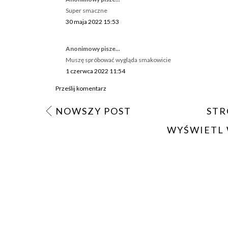
Super smaczne
30 maja 2022 15:53
Anonimowy pisze...
Muszę spróbować wygląda smakowicie
1 czerwca 2022 11:54
Prześlij komentarz
NOWSZY POST
STR
WYŚWIETL 