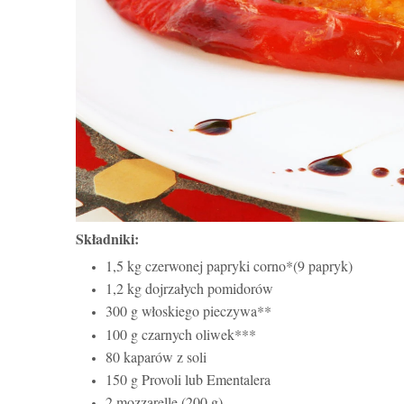
Składniki:
1,5 kg czerwonej papryki corno*(9 papryk)
1,2 kg dojrzałych pomidorów
300 g włoskiego pieczywa**
100 g czarnych oliwek***
80 kaparów z soli
150 g Provoli lub Ementalera
2 mozzarelle (200 g)