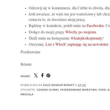
Odezwij się w komentarzu, dla Ciebie to chwila, d
Jeśli uważasz, że wpis ten jest wartościowy lub chci
oznacza to, że doceniasz moją pracę.
Bądźmy w kontakcie, polub mnie na
Facebooku
. Co
Dołącz do mojej grupy
Włochy po mojemu.
Śledź mnie na Instagramie
@kalejdoskoprenaty
!
Otrzymuj
‚List z Włoch’ zapisując się na newsletter
.
Pozdrawiam
Renata
SHARE:
PUBBLICATO DA
KALEJDOSKOP RENATY
A
17:51
ETICHETTE:
CZARNE OLIWKI
,
FASZEROWANE WARZYWA
,
FOOD
,
K
PROVOLA