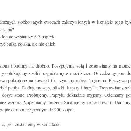
odłużnych stożkowatych owocach zakrzywionych w kształcie rogu by
astąpić?
dobnie wystarczy 6-7 papryk.
ć bułka polska, ale nie chleb.
iona i kroimy na drobno. Posypujemy solą i zostawiamy na momen
ary opłukujemy z soli i rozgniatamy w moździerzu. Odcedzamy pomid
ywo pokrojone na kawałki i zaczynamy mieszać rękoma. Pieczywo p
ić papka. Dodajemy sery, oliwki, kapary i bazylię. Doprawiamy sol
ą dosyć słone. Próbujemy. Papryki dokładnie myjemy. Odcinamy gór
ież wzdłuż. Napełniamy farszem. Smarujemy formę oliwą i układamy
w piekarniku rozgrzanym do 200 stopni.
ło, jeśli zostaniemy w kontakcie: