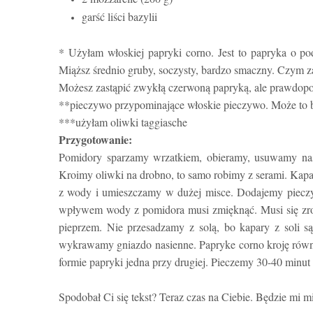
garść liści bazylii
* Użyłam włoskiej papryki corno. Jest to papryka o p
Miąższ średnio gruby, soczysty, bardzo smaczny. Czym z
Możesz zastąpić zwykłą czerwoną papryką, ale prawdopo
**pieczywo przypominające włoskie pieczywo. Może to by
***użyłam oliwki taggiasche
Przygotowanie:
Pomidory sparzamy wrzatkiem, obieramy, usuwamy nas
Kroimy oliwki na drobno, to samo robimy z serami. Kap
z wody i umieszczamy w dużej misce. Dodajemy piecz
wpływem wody z pomidora musi zmięknąć. Musi się zrob
pieprzem. Nie przesadzamy z solą, bo kapary z soli s
wykrawamy gniazdo nasienne. Papryke corno kroję równ
formie papryki jedna przy drugiej. Pieczemy
30-40 minut
Spodobał Ci się tekst? Teraz czas na Ciebie. Będzie mi mi