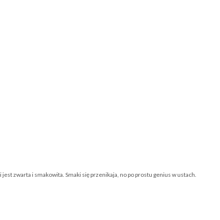
jest zwarta i smakowita. Smaki się przenikaja, no po prostu genius w ustach.