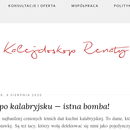
KONSULTACJE I OFERTA
WSPÓŁPRACA
POLITY
Kalejdoskop Renaty
K, 4 SIERPNIA 2020
po kalabryjsku — istna bomba!
ajbardziej cenionych letnich dań kuchni kalabryjskiej. To danie, kt
tawkę. Są też tacy, którzy wolą delektować się nimi jako pojedync