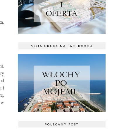
ka.
MOJA GRUPA NA FACEBOOKU
t.
ory
od
a i
ę,
 w
POLECANY POST