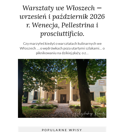
Warsztaty we Włoszech —
wrzesień i październik 2026
r. Wenecja, Pellestrina i
prosciuttificio.
Czy marzyłeś kiedyś o warsztatach kulinarnych we
Włoszech ....o wędrówkach poza utartymi szlakami… o
piknikowaniu na dzikiej plaży, o z...
POPULARNE WPISY