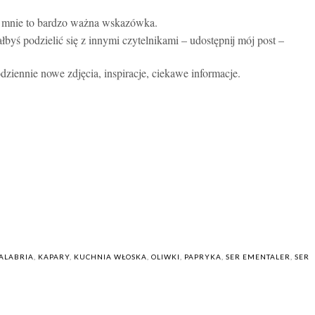
la mnie to bardzo ważna wskazówka.
ałbyś podzielić się z innymi czytelnikami – udostępnij mój post –
dziennie nowe zdjęcia, inspiracje, ciekawe informacje.
ALABRIA
,
KAPARY
,
KUCHNIA WŁOSKA
,
OLIWKI
,
PAPRYKA
,
SER EMENTALER
,
SER